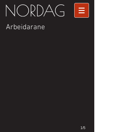
Arbeidarane
Oversikt over arbeidarar og firma ved A/S Nordag Werk Saudasjø
1/5